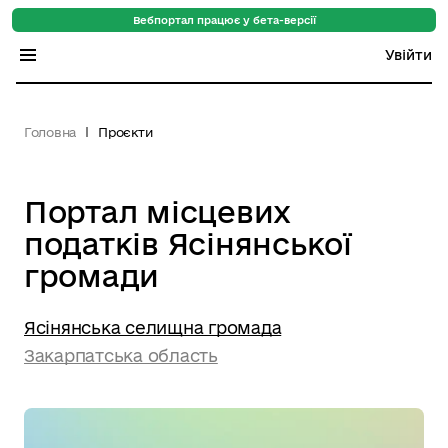
Вебпортал працює у бета-версії
Увійти
Індекс регіонів
Головна
Проєкти
Індекс громад
Цифровий путівник
Портал місцевих
податків Ясінянської
База знань
громади
Новини
Ясінянська селищна громада
Закарпатська область