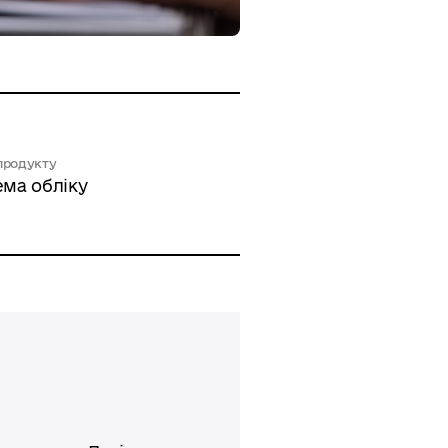
продукту
ема обліку