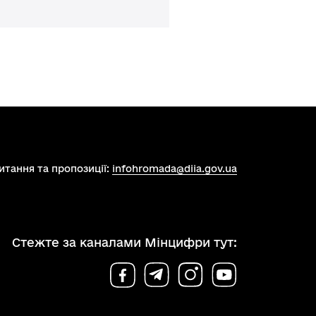
итання та пропозиції:
infohromada@diia.gov.ua
Стежте за каналами Мінцифри тут: