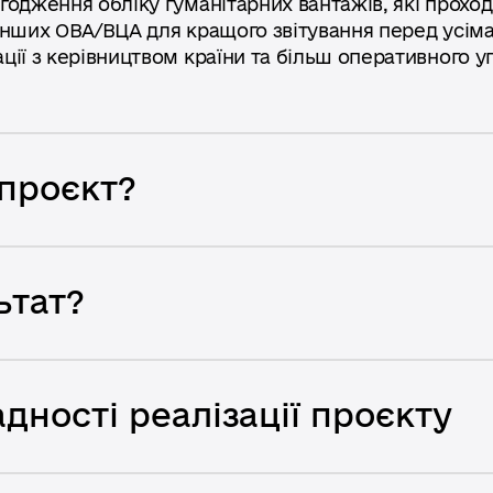
годження обліку гуманітарних вантажів, які проход
х інших ОВА/ВЦА для кращого звітування перед усім
ії з керівництвом країни та більш оперативного у
проєкт?
ьтат?
дності реалізації проєкту