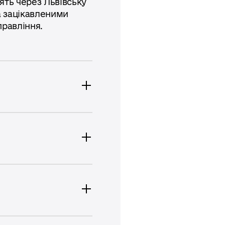
ять через Львівську
а зацікавленими
правління.