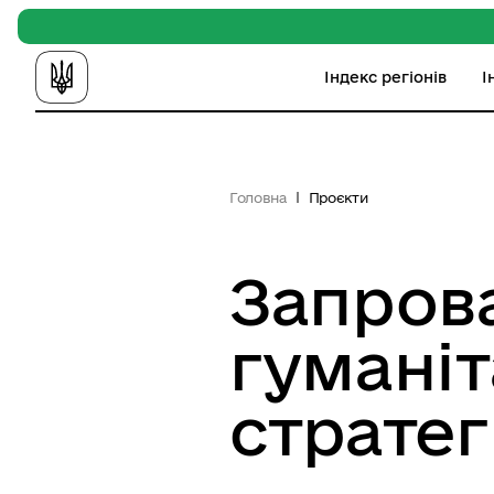
Індекс регіонів
І
Головна
Проєкти
Запров
гуманіт
стратег