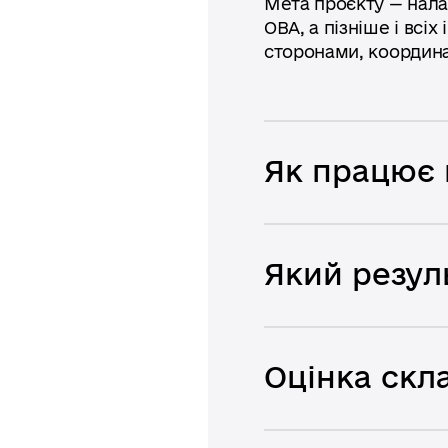
Мета проєкту — нала
ОВА, а пізніше і всі
сторонами, координац
Як працює 
Який резул
Оцінка скла