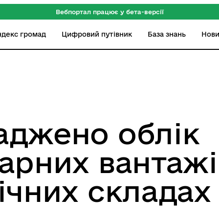
Вебпортал працює у бета-версії
ндекс громад
Цифровий путівник
База знань
Нов
аджено облік
арних вантажі
ічних складах