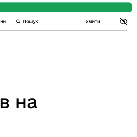
Увійти
ини
Пошук
в на