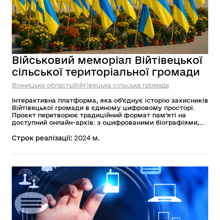
Військовий меморіал Війтівецької
сільської територіальної громади
Вінницька область
Війтівецька сільська громада
Інтерактивна платформа, яка об’єднує історію захисників
Війтівецької громади в єдиному цифровому просторі.
Проєкт перетворює традиційний формат пам’яті на
доступний онлайн-архів: з оцифрованими біографіями,
фотографіями та спогадами. Завдяки використанню QR-
кодів на меморіальних об’єктах кожен мешканець або
Строк реалізації:
2024 м.
гість громади може миттєво дізнатися історію героя
через свій смартфон.