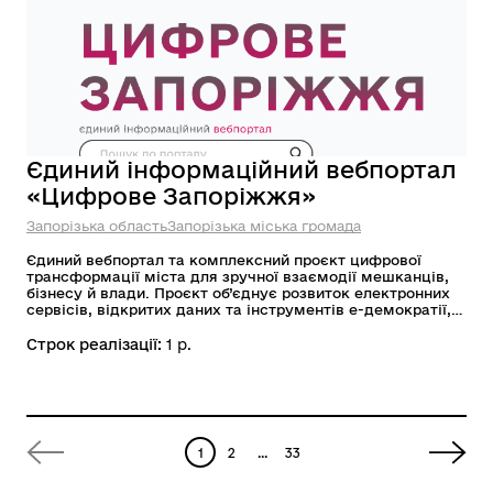
Єдиний інформаційний вебпортал
«Цифрове Запоріжжя»
Запорізька область
Запорізька міська громада
Єдиний вебпортал та комплексний проєкт цифрової
трансформації міста для зручної взаємодії мешканців,
бізнесу й влади. Проєкт об’єднує розвиток електронних
сервісів, відкритих даних та інструментів е-демократії, а
також цифровізацію внутрішніх процесів управління.
Його головна мета — зробити міські послуги
Строк реалізації:
1 р.
доступнішими, роботу влади прозорішою, а комунікацію
з громадою швидшою та ефективнішою.
1
2
...
33