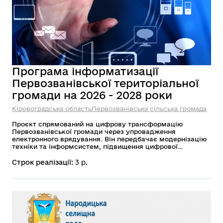
Програма інформатизації
Первозванівської територіальної
громади на 2026 - 2028 роки
Кіровоградська область
Первозванівська сільська громада
Проєкт спрямований на цифрову трансформацію
Первозванівської громади через упровадження
електронного врядування. Він передбачає модернізацію
техніки та інформсистем, підвищення цифрової
грамотності мешканців і забезпечення зручного доступу
до публічних послуг. Головна мета — зробити взаємодію
Строк реалізації:
3 р.
між владою та громадою прозорою, швидкою і
доступною.