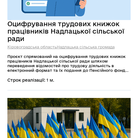
Оцифрування трудових книжок
працівників Надлацької сільської
ради
Кіровоградська область
Надлацька сільська громада
Проєкт спрямований на оцифрування трудових книжок
працівників Надлацької сільської ради шляхом
переведення відомостей про трудову діяльність в
електронний формат та їх подання до Пенсійного фонду
України. Це забезпечує збереження даних, спрощує
кадрові процеси та підтримує цифрову трансформацію
Строк реалізації:
1 м.
громади.