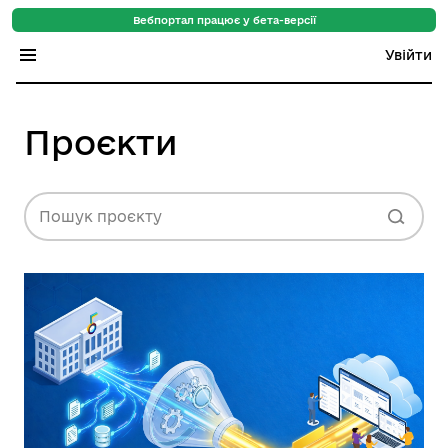
Вебпортал працює у бета-версії
Увійти
Індекс регіонів
Проєкти
Індекс громад
Цифровий путівник
Пошук проєкту
База знань
Новини