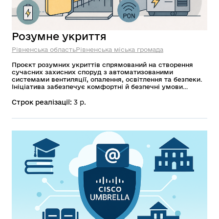
Розумне укриття
Рівненська область
Рівненська міська громада
Проєкт розумних укриттів спрямований на створення
сучасних захисних споруд з автоматизованими
системами вентиляції, опалення, освітлення та безпеки.
Ініціатива забезпечує комфортні й безпечні умови
перебування під час надзвичайних ситуацій, особливо в
медичних, освітніх і культурних закладах.
Строк реалізації:
3 р.