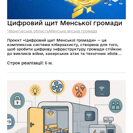
Цифровий щит Менської громади
Чернігівська область
Менська міська громада
Проєкт «Цифровий щит Менської громади» — це
комплексна система кіберзахисту, створена для того,
щоб зробити цифрову інфраструктуру громади стійкою
до викликів війни, хакерських атак та технічних збоїв.
Він охоплює три основні напрями: 1. Технічне
«переозброєння». 2. Захист даних та процесів. 3.
Строк реалізації:
6 м.
Навчання людей (Кібергігієна).