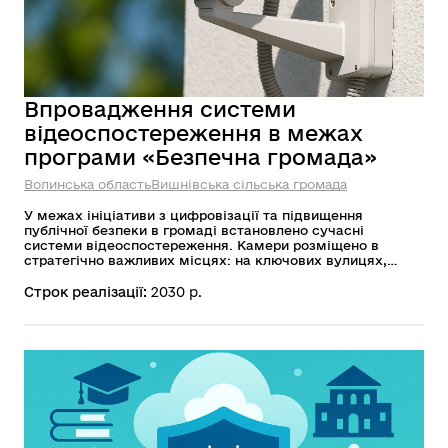
Впровадження системи
відеоспостереження в межах
програми «Безпечна громада»
Волинська область
Вишнівська сільська громада
У межах ініціативи з цифровізації та підвищення
публічної безпеки в громаді встановлено сучасні
системи відеоспостереження. Камери розміщено в
стратегічно важливих місцях: на ключових вулицях,
перехрестях, у громадських просторах та на територіях
навчальних закладів. Цей проєкт є важливим
Строк реалізації:
2030 р.
складником програми «Безпечна громада». Його мета —
впроваджувати цифрові технології для профілактики
правопорушень, моніторингу ситуації в режимі реального
часу та ефективної підтримки роботи правоохоронних
органів.