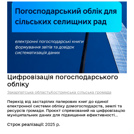
Цифровізація погосподарського
обліку
Закарпатська область
Костринська сільська громада
Перехід від застарілих паперових книг до єдиної
електронної системи обліку домогосподарств, землі та
ресурсів громади. Проєкт спрямований на цифровізацію
муніципальних даних для підвищення ефективності
управління на місцевому рівні та створення якісної бази
для автоматичного надання публічних послуг
Строк реалізації:
2025 р.
мешканцям.