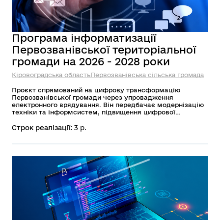
Програма інформатизації
Первозванівської територіальної
громади на 2026 - 2028 роки
Кіровоградська область
Первозванівська сільська громада
Проєкт спрямований на цифрову трансформацію
Первозванівської громади через упровадження
електронного врядування. Він передбачає модернізацію
техніки та інформсистем, підвищення цифрової
грамотності мешканців і забезпечення зручного доступу
до публічних послуг. Головна мета — зробити взаємодію
Строк реалізації:
3 р.
між владою та громадою прозорою, швидкою і
доступною.