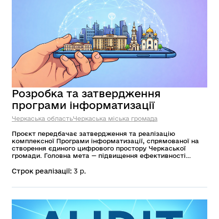
Розробка та затвердження
програми інформатизації
Черкаська область
Черкаська міська громада
Проєкт передбачає затвердження та реалізацію
комплексної Програми інформатизації, спрямованої на
створення єдиного цифрового простору Черкаської
громади. Головна мета — підвищення ефективності
управління громадою, забезпечення доступності та
зручності цифрових послуг, розвиток електронної
Строк реалізації:
3 р.
демократії, модернізація ІТ-інфраструктури та
посилення кіберстійкості муніципальних систем.