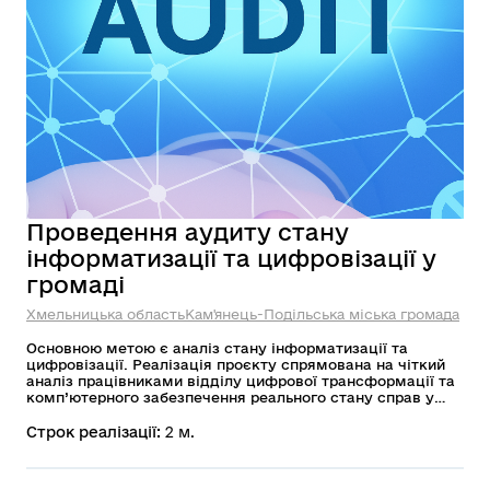
Проведення аудиту стану
інформатизації та цифровізації у
громаді
Хмельницька область
Кам'янець-Подільська міська громада
Основною метою є аналіз стану інформатизації та
цифровізації. Реалізація проєкту спрямована на чіткий
аналіз працівниками відділу цифрової трансформації та
комп’ютерного забезпечення реального стану справ у
Кам’янець-Подільській міській територіальній громаді.
Дослідження потрібне для кращого розуміння потреб
Строк реалізації:
2 м.
структурних підрозділів міської ради та мешканців
громади для вдосконалення цифрових рішень.