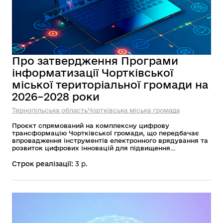
Про затвердження Програми
інформатизації Чортківської
міської територіальної громади на
2026–2028 роки
Тернопільська область
Чортківська міська громада
Проєкт спрямований на комплексну цифрову
трансформацію Чортківської громади, що передбачає
впровадження інструментів електронного врядування та
розвиток цифрових інновацій для підвищення
ефективності управління. Його ключові цілі охоплюють
модернізацію технічного забезпечення органів
Строк реалізації:
3 р.
самоврядування, вдосконалення інформаційних систем,
підвищення цифрової грамотності мешканців та
забезпечення зручного доступу до сучасних публічних
послуг, що в результаті зробить взаємодію між владою і
громадою прозорішою, швидшою та доступнішою.