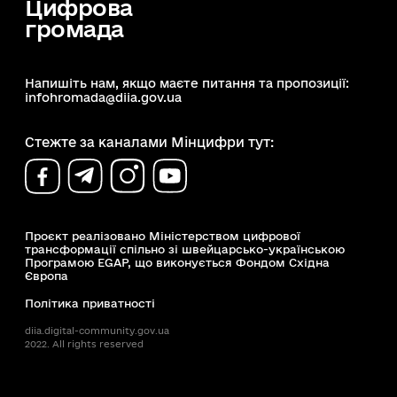
Цифрова
громада
Напишіть нам, якщо маєте питання та пропозиції:
infohromada@diia.gov.ua
Стежте за каналами Мінцифри тут:
Проєкт реалізовано Міністерством цифрової
трансформації спільно зі швейцарсько-українською
Програмою EGAP, що виконується Фондом Східна
Європа
Політика приватності
diia.digital-community.gov.ua
2022. All rights reserved