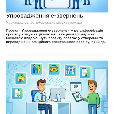
Упровадження е-звернень
Черкаська область
Черкаська міська громада
Проєкт «Упровадження е-звернень» — це цифровізація
процесу комунікації між мешканцями громади та
місцевою владою. Суть проєкту полягає у створенні та
впровадженні офіційного електронного сервісу, який дає
змогу громадянам формувати та надсилати офіційні
звернення, скарги чи пропозиції до Черкаської міської
ради повністю в онлайн-форматі, без необхідності
використовувати папір.