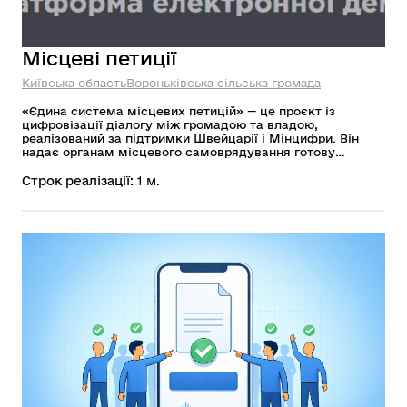
Місцеві петиції
Київська область
Вороньківська сільська громада
«Єдина система місцевих петицій» — це проєкт із
цифровізації діалогу між громадою та владою,
реалізований за підтримки Швейцарії і Мінцифри. Він
надає органам місцевого самоврядування готову
цифрову інфраструктуру для збору підписів та обробки
електронних петицій, що звільняє громади від
Строк реалізації:
1 м.
необхідності самостійно розробляти софт. Проєкт
забезпечує високий стандарт захисту даних та
уніфікацію послуг, роблячи участь громадян у житті
міста доступною, зручною і юридично захищеною.