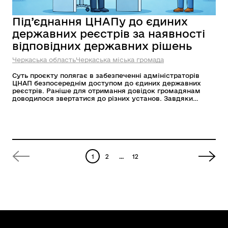
Під’єднання ЦНАПу до єдиних
державних реєстрів за наявності
відповідних державних рішень
Черкаська область
Черкаська міська громада
Суть проєкту полягає в забезпеченні адміністраторів
ЦНАП безпосереднім доступом до єдиних державних
реєстрів. Раніше для отримання довідок громадянам
доводилося звертатися до різних установ. Завдяки
цифровій інтеграції, ЦНАП стає «єдиним вікном», саме
тому жителям громади більше не потрібно власноруч
збирати довідки між установами — адміністратор
самостійно отримує всі необхідні дані з державних баз.
Під’єднання до реєстрів дає змогу усунути бюрократичні
бар’єри, мінімізувати корупційні ризики та забезпечити
актуальність даних.
1
2
...
12