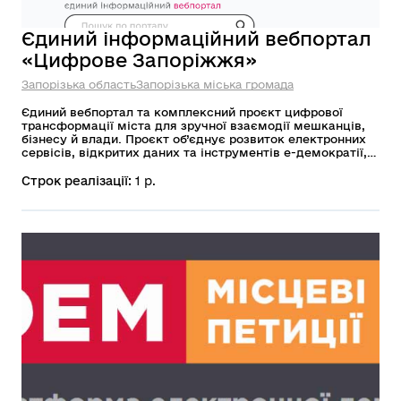
Єдиний інформаційний вебпортал
«Цифрове Запоріжжя»
Запорізька область
Запорізька міська громада
Єдиний вебпортал та комплексний проєкт цифрової
трансформації міста для зручної взаємодії мешканців,
бізнесу й влади. Проєкт об’єднує розвиток електронних
сервісів, відкритих даних та інструментів е-демократії, а
також цифровізацію внутрішніх процесів управління.
Його головна мета — зробити міські послуги
Строк реалізації:
1 р.
доступнішими, роботу влади прозорішою, а комунікацію
з громадою швидшою та ефективнішою.