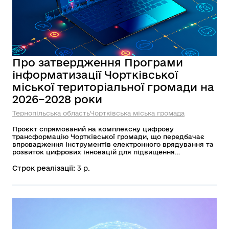
Про затвердження Програми
інформатизації Чортківської
міської територіальної громади на
2026–2028 роки
Тернопільська область
Чортківська міська громада
Проєкт спрямований на комплексну цифрову
трансформацію Чортківської громади, що передбачає
впровадження інструментів електронного врядування та
розвиток цифрових інновацій для підвищення
ефективності управління. Його ключові цілі охоплюють
модернізацію технічного забезпечення органів
Строк реалізації:
3 р.
самоврядування, вдосконалення інформаційних систем,
підвищення цифрової грамотності мешканців та
забезпечення зручного доступу до сучасних публічних
послуг, що в результаті зробить взаємодію між владою і
громадою прозорішою, швидшою та доступнішою.