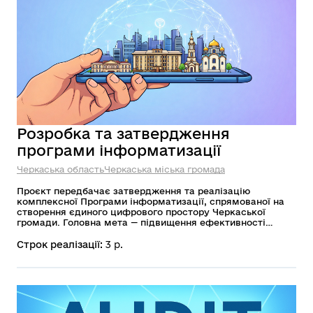
Розробка та затвердження
програми інформатизації
Черкаська область
Черкаська міська громада
Проєкт передбачає затвердження та реалізацію
комплексної Програми інформатизації, спрямованої на
створення єдиного цифрового простору Черкаської
громади. Головна мета — підвищення ефективності
управління громадою, забезпечення доступності та
зручності цифрових послуг, розвиток електронної
Строк реалізації:
3 р.
демократії, модернізація ІТ-інфраструктури та
посилення кіберстійкості муніципальних систем.