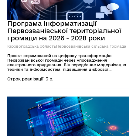
Програма інформатизації
Первозванівської територіальної
громади на 2026 - 2028 роки
Кіровоградська область
Первозванівська сільська громада
Проєкт спрямований на цифрову трансформацію
Первозванівської громади через упровадження
електронного врядування. Він передбачає модернізацію
техніки та інформсистем, підвищення цифрової
грамотності мешканців і забезпечення зручного доступу
до публічних послуг. Головна мета — зробити взаємодію
Строк реалізації:
3 р.
між владою та громадою прозорою, швидкою і
доступною.