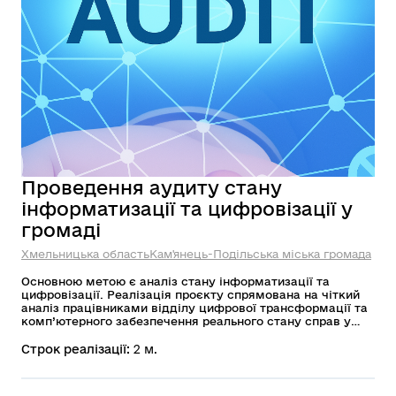
Проведення аудиту стану
інформатизації та цифровізації у
громаді
Хмельницька область
Кам'янець-Подільська міська громада
Основною метою є аналіз стану інформатизації та
цифровізації. Реалізація проєкту спрямована на чіткий
аналіз працівниками відділу цифрової трансформації та
комп’ютерного забезпечення реального стану справ у
Кам’янець-Подільській міській територіальній громаді.
Дослідження потрібне для кращого розуміння потреб
Строк реалізації:
2 м.
структурних підрозділів міської ради та мешканців
громади для вдосконалення цифрових рішень.