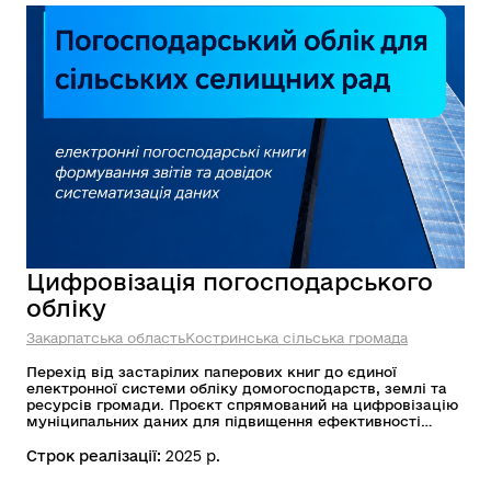
Цифровізація погосподарського
обліку
Закарпатська область
Костринська сільська громада
Перехід від застарілих паперових книг до єдиної
електронної системи обліку домогосподарств, землі та
ресурсів громади. Проєкт спрямований на цифровізацію
муніципальних даних для підвищення ефективності
управління на місцевому рівні та створення якісної бази
для автоматичного надання публічних послуг
Строк реалізації:
2025 р.
мешканцям.