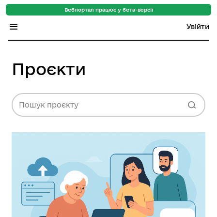
Вебпортал працює у бета-версії
Увійти
Індекс регіонів
Проєкти
Індекс громад
Цифровий путівник
Пошук проєкту
База знань
Новини