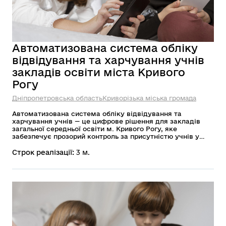
Автоматизована система обліку
відвідування та харчування учнів
закладів освіти міста Кривого
Рогу
Дніпропетровська область
Криворізька міська громада
Автоматизована система обліку відвідування та
харчування учнів — це цифрове рішення для закладів
загальної середньої освіти м. Кривого Рогу, яке
забезпечує прозорий контроль за присутністю учнів у
школі та отриманим харчуванням. Система
використовує персоніфіковані картки учнів, що дає
Строк реалізації:
3 м.
змогу школам вести точний облік, а батькам —
оперативно отримувати інформацію в онлайн-режимі.
Проєкт орієнтований на підвищення прозорості
освітнього процесу, посилення відповідальності та
зручності для всіх учасників.