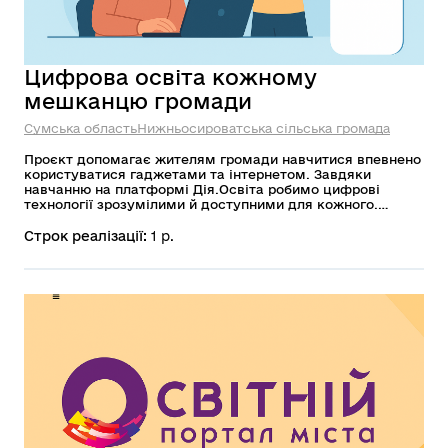
Цифрова освіта кожному
мешканцю громади
Сумська область
Нижньосироватська сільська громада
Проєкт допомагає жителям громади навчитися впевнено
користуватися гаджетами та інтернетом. Завдяки
навчанню на платформі Дія.Освіта робимо цифрові
технології зрозумілими й доступними для кожного.
Метою проєкту є забезпечення безбар’єрного доступу до
цифрових знань і розвиток практичних навичок роботи з
Строк реалізації:
1 р.
державними онлайн-сервісами та сучасними
технологіями. Реалізація дасть змогу інтегрувати
громадян у цифровий простір, підвищити їх соціальну
активність та конкурентоспроможність, що в результаті
значно покращить загальну якість життя в громаді.