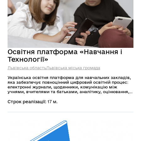
Освітня платформа «Навчання і
Технології»
Львівська область
Львівська міська громада
Українська освітня платформа для навчальних закладів,
яка забезпечує повноцінний цифровий освітній процес:
електронні журнали, щоденники, комунікацію між
учнями, вчителями та батьками, аналітику, оцінювання,
бібліотеку курсів, інтеграцію з НУШ та безпечне
середовище для онлайн-навчання. Проєкт активно
Строк реалізації:
17 м.
впроваджується в громадах по всій Україні та за
кордоном.