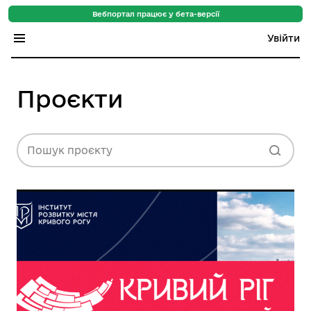
Вебпортал працює у бета-версії
Увійти
Індекс регіонів
Проєкти
Індекс громад
Цифровий путівник
Пошук проєкту
База знань
Новини