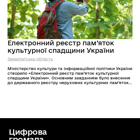
Електронний реєстр пам’яток
культурної спадщини України
Закарпатська область
Міністерство культури та інформаційної політики України
створило «Електронний реєстр пам’яток культурної
спадщини України». Основним завданням було внесення
до державного реєстру нерухомих культурних пам’яток
України в кожній області. Ідеться про інвентаризацію цих
об'єктів. Пам’ятки культурної спадщини Закарпаття
також внесли до цифрової мапи. Туди увійшли 1837
об’єктів культурної спадщини Закарпаття. Це пам’ятки
археології, архітектури, історії, монументального
мистецтва, екології та природи. Станом на сьогодні до
реєстру внесено 100% об’єктів, що розташовані на
території Закарпатської області. Наразі завершився
перший етап формування електронного реєстру
культурних пам’яток — внесення стислої інформації про
Цифрова
кожну пам'ятку. Після завершення всіх необхідних дій
громада
реєстр буде в публічному доступі, а саме інформація