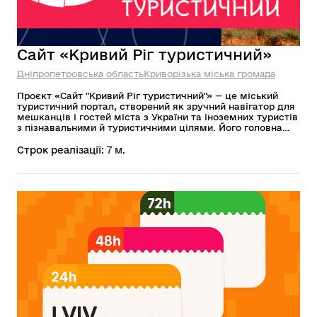
Сайт «Кривий Ріг туристичний»
Дніпропетровська область
Криворізька міська громада
Проєкт «Сайт "Кривий Ріг туристичний"» — це міський
туристичний портал, створений як зручний навігатор для
мешканців і гостей міста з України та іноземних туристів
з пізнавальними й туристичними цілями. Його головна
мета — популяризація туристичного потенціалу Кривого
Рогу, зокрема культурної та індустріальної спадщини,
Строк реалізації:
7 м.
формування позитивного іміджу міста, формування
сприятливого середовища для розвитку місцевого
туристичного бізнесу та економіки загалом.