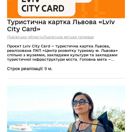
Туристична картка Львова «Lviv
City Card»
Львівська область
Львівська міська громада
Проєкт Lviv City Card — туристична картка Львова,
реалізована ЛКП «Центр розвитку туризму м. Львова»
спільно з музеями, закладами культури та закладами
туристичної інфраструктури міста. Головна мета —
покращення туристичної пропозиції, промоція культурних
закладів та допомога туристам у перебуванні в місті та
Строк реалізації:
9 м.
плануванні подорожі до Львова. Lviv City Card надає
безоплатний вхід у понад 15 музеїв Львова, підйом на
оглядовий майданчик вежі Ратуші та екскурсію на Чудо
поїзді, а також знижки в ресторанах, готелях, галереях,
крамницях на сувеніри, атракції, концерти, вистави.
Загалом картка налічує понад 50 партнерів. Термін дії
Lviv City Card: 24 години, 48 годин та 72 години.