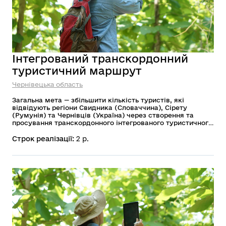
Інтегрований транскордонний
туристичний маршрут
Чернівецька область
Загальна мета — збільшити кількість туристів, які
відвідують регіони Свидника (Словаччина), Сірету
(Румунія) та Чернівців (Україна) через створення та
просування транскордонного інтегрованого туристичного
маршруту, який поєднуватиме пам’ятки ЮНЕСКО,
пам’ятки культури національного значення та відповідні
Строк реалізації:
2 р.
заклади культури, природні пам’ятки в цьому районі,
туризм чи супутні туристичні послуги на території,
охопленій маршрутом. Маршрут охоплюватиме
туристичні об’єкти Румунії, Словаччини, Угорщини та
України.