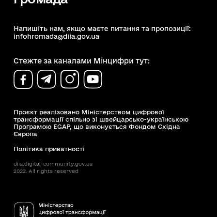
щодо об’єкта культурної спадщини, його розташування,
описові дані, розміри, характеристики тощо.
Напишіть нам, якщо маєте питання та пропозиції:
infohromada@diia.gov.ua
Стежте за каналами Мінцифри тут:
Проєкт реалізовано Міністерством цифрової
трансформації спільно зі швейцарсько-українською
Програмою EGAP, що виконується Фондом Східна
Європа
Політика приватності
diia.digital-community.gov.ua
2022. All rights reserved