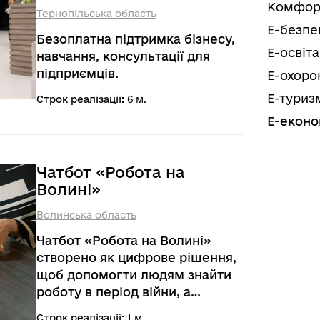
Комфор
Тернопільська область
Е-безпе
Безоплатна підтримка бізнесу,
Е-освіта
навчання, консультації для
підприємців.
Е-охоро
Е-туриз
Строк реалізації:
6 м.
Е-еконо
Чатбот «Робота на
Волині»
Волинська область
Чатбот «Робота на Волині»
створено як цифрове рішення,
щоб допомогти людям знайти
роботу в період війни, а
роботодавцям — подати
Строк реалізації:
1 м.