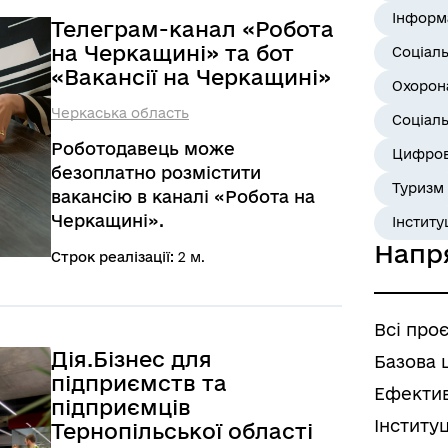
інформацію про інвестиційні
Інформ
Телеграм-канал «Робота
ініціативи міста, дає змогу
на Черкащині» та бот
Соціал
інвесторам і партнерам швидко
«Вакансії на Черкащині»
знайти потрібні проєкти,
Охорона
ознайомитися з умовами участі,
Черкаська область
Соціаль
надіслати пропозицію та
Роботодавець може
отримати супровід. Мешканці
Цифров
безоплатно розмістити
можуть бачити, як
Туризм
вакансію в каналі «Робота на
розвивається місто, які кошти
Черкащині».
Інститу
залучено та на що їх
Напр
витрачають.
Строк реалізації:
2 м.
Всі про
Дія.Бізнес для
Базова 
підприємств та
Ефектив
підприємців
Інститу
Тернопільської області