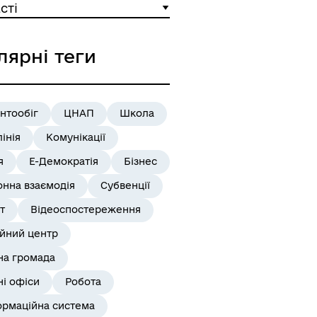
сті
лярні теги
нтообіг
ЦНАП
Школа
лінія
Комунікації
я
Е-Демократія
Бізнес
онна взаємодія
Субвенції
т
Відеоспостереження
ійний центр
на громада
і офіси
Робота
ормаційна система