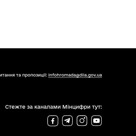
итання та пропозиції:
infohromada@diia.gov.ua
Стежте за каналами Мінцифри тут: