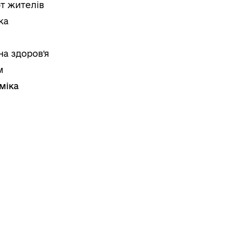
т жителів
ка
на здоров'я
м
міка