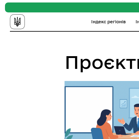
Індекс регіонів
І
Проєкт