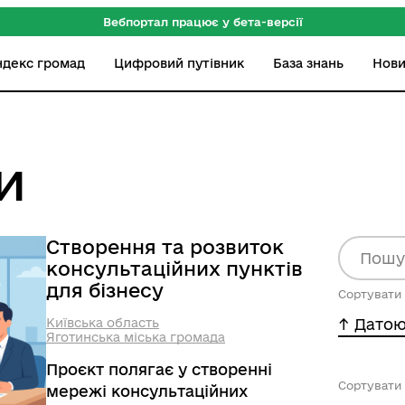
Вебпортал працює у бета-версії
ндекс громад
Цифровий путівник
База знань
Нов
и
Створення та розвиток
консультаційних пунктів
для бізнесу
Сортувати 
Київська область
-^ Датою
Яготинська міська громада
Проєкт полягає у створенні
Сортувати 
мережі консультаційних