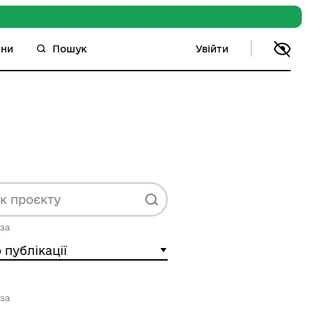
Увійти
ини
Пошук
за
 публікації
за