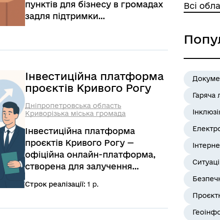
пунктів для бізнесу в громадах
Всі обла
задля підтримки
підприємницької активності. На
Попу
базі ЦНАП у Яготинській
громаді мешканці отримують
допомогу щодо реєстрації
бізнесу, вибору системи
Інвестиційна платформа
Докуме
оподаткування та підготовки
проєктів Кривого Рогу
Гаряча 
документів для грантів і
Дніпропетровська область
залучення фінансування. Це
Інклюзі
Криворізька міська громада
сприяє розвитку малого й
Електр
Інвестиційна платформа
середнього бізнесу,
проєктів Кривого Рогу —
підвищенню зайнятості та
Інтерне
офіційна онлайн-платформа,
економічній стійкості громади
Ситуац
створена для залучення
інвестицій, підвищення
Безпеч
Строк реалізації:
1 р.
прозорості реалізації міських
Проєктн
проєктів та формування довіри.
Геоінф
Платформа містить актуальну