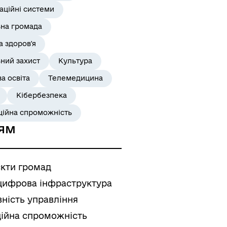
аційні системи
ьна громада
 здоров'я
ний захист
Культура
а освіта
Телемедицина
Кібербезпека
ційна спроможність
ям
єкти громад
цифрова інфраструктура
ність управління
ційна спроможність