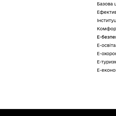
Базова 
Ефектив
Інститу
Комфор
Е-безпе
Е-освіта
Е-охоро
Е-туриз
Е-еконо