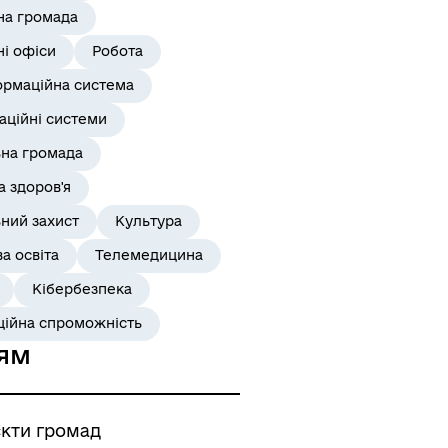
на громада
і офіси
Робота
ормаційна система
аційні системи
ьна громада
 здоров'я
ний захист
Культура
а освіта
Телемедицина
Кібербезпека
ційна спроможність
ям
єкти громад