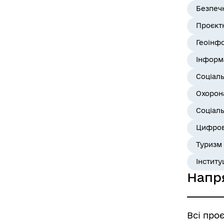
Безпеч
Проєктн
Геоінф
Інформ
Соціал
Охорона
Соціаль
Цифров
Туризм
Інститу
Напр
Всі про