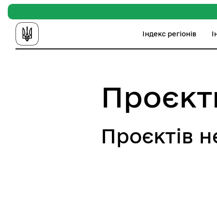
Індекс регіонів
І
Проєкт
Проєктів н