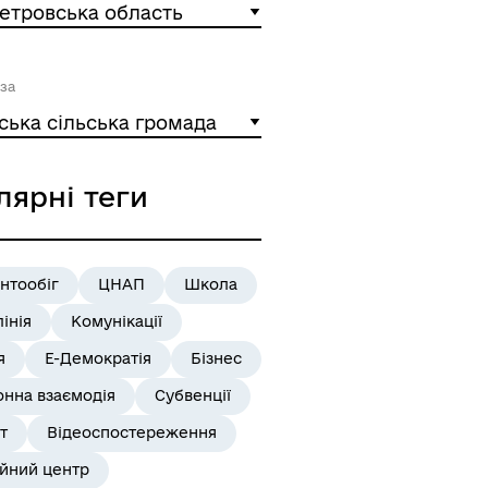
етровська область
за
ська сільська громада
лярні теги
нтообіг
ЦНАП
Школа
лінія
Комунікації
я
Е-Демократія
Бізнес
онна взаємодія
Субвенції
т
Відеоспостереження
ійний центр