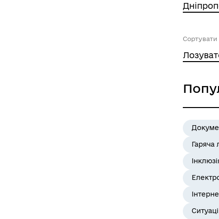
Дніпроп
Сортувати 
Лозуват
Попу
Докуме
Гаряча 
Інклюзі
Електр
Інтерне
Ситуац