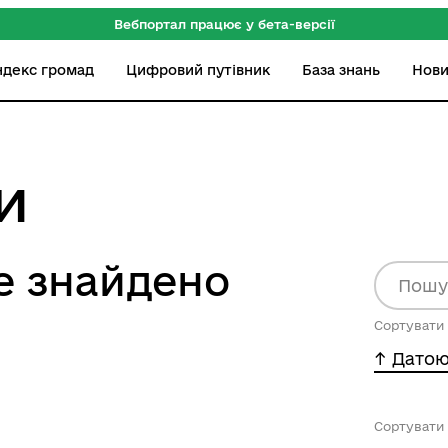
Вебпортал працює у бета-версії
ндекс громад
Цифровий путівник
База знань
Нов
и
е знайдено
Сортувати 
-^ Датою
Сортувати 