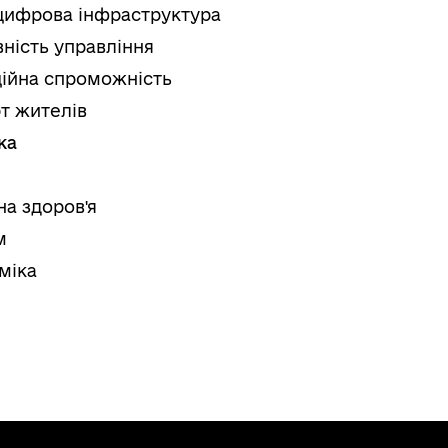
цифрова інфраструктура
ність управління
ційна спроможність
т жителів
ка
на здоров'я
м
міка