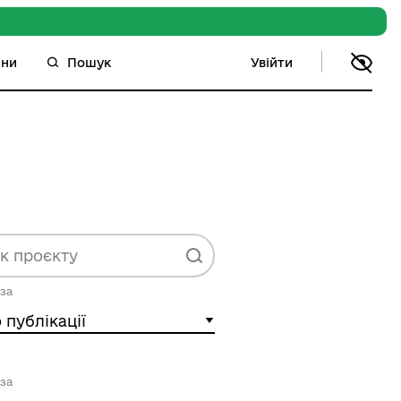
Увійти
ини
Пошук
за
 публікації
за