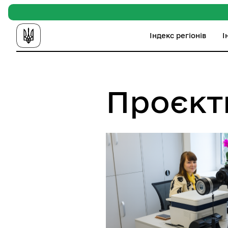
Індекс регіонів
І
Проєкт