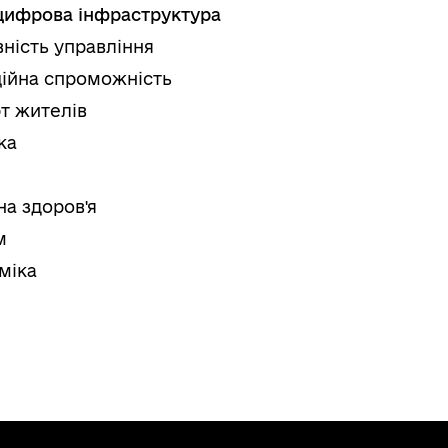
цифрова інфраструктура
ність управління
ційна спроможність
т жителів
ка
на здоров'я
м
міка