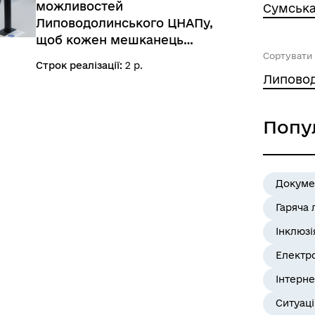
можливостей
Сумська
Липоводолинського ЦНАПу,
щоб кожен мешканець
громади міг отримати
Сортувати 
Строк реалізації:
2 р.
паспортні послуги поруч із
домом. У межах проєкту
громада отримала сучасне
Попу
обладнання для оформлення
ID-карток та закордонних
паспортів. Проєкт реалізовано
в межах «Програми ЄС Міцні
Докуме
Регіони», що співфінансується
Європейським Союзом та
Гаряча 
урядом Німеччини (BMZ) через
Інклюзі
GIZ Ukraine.
Електр
Інтерне
Ситуац