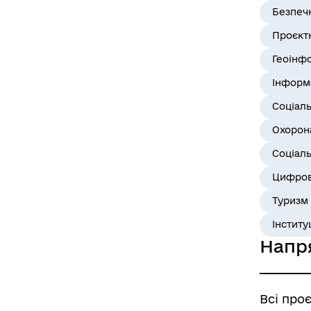
Безпеч
Проєктн
Геоінф
Інформ
Соціал
Охорона
Соціаль
Цифров
Туризм
Інститу
Напр
Всі про