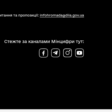
итання та пропозиції:
infohromada@diia.gov.ua
Стежте за каналами Мінцифри тут: