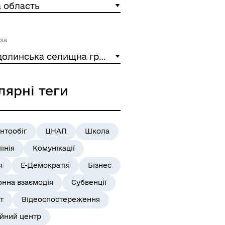
 область
за
Липоводолинська селищна громада
лярні теги
нтообіг
ЦНАП
Школа
лінія
Комунікації
я
Е-Демократія
Бізнес
онна взаємодія
Субвенції
т
Відеоспостереження
ійний центр