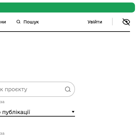
Увійти
ини
Пошук
за
 публікації
за