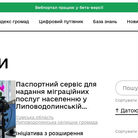
Вебпортал працює у бета-версії
ндекс громад
Цифровий путівник
База знань
Нов
и
Паспортний сервіс для
надання міграційних
послуг населенню у
Сортувати 
Липоводолинській
-^ Датою
громаді
Сумська область
Липоводолинська селищна громада
Сортувати 
Ініціатива з розширення