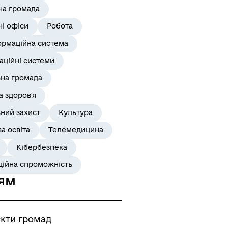
на громада
і офіси
Робота
ормаційна система
аційні системи
ьна громада
 здоров'я
ний захист
Культура
а освіта
Телемедицина
Кібербезпека
ційна спроможність
ям
єкти громад