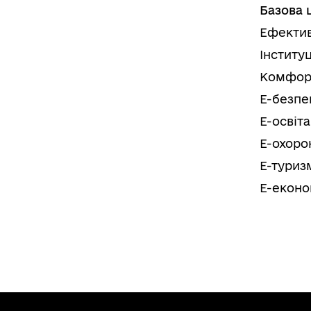
Базова 
Ефектив
Інститу
Комфор
Е-безпе
Е-освіта
Е-охоро
Е-туриз
Е-еконо