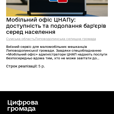
Мобільний офіс ЦНАПу:
доступність та подолання бар'єрів
серед населення
Сумська область
Липоводолинська селищна громада
Виїзний сервіс для маломобільних мешканців
Липоводолинської громади. Завдяки спецобладнанню
«Мобільний офіс» адміністратори ЦНАП надають послуги
безпосередньо вдома тим, хто не може завітати до
установи особисто. Проєкт реалізовано за підтримки ЄС
та уряду Німеччини (через GIZ Ukraine) в межах
Строк реалізації:
5 р.
програми «Міцні Регіони».
Цифрова
громада