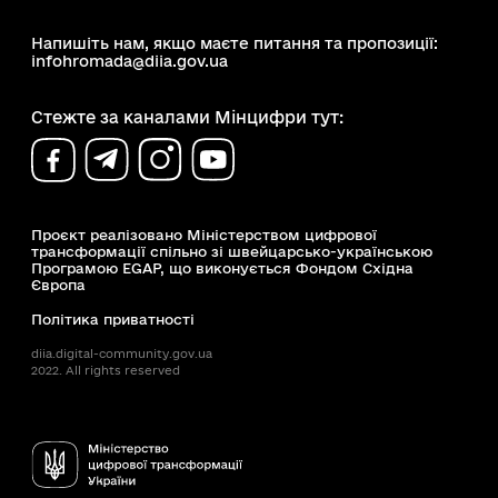
Напишіть нам, якщо маєте питання та пропозиції:
infohromada@diia.gov.ua
Стежте за каналами Мінцифри тут:
Проєкт реалізовано Міністерством цифрової
трансформації спільно зі швейцарсько-українською
Програмою EGAP, що виконується Фондом Східна
Європа
Політика приватності
diia.digital-community.gov.ua
2022. All rights reserved