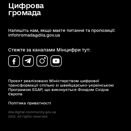
Цифрова
громада
Напишіть нам, якщо маєте питання та пропозиції:
infohromada@diia.gov.ua
Стежте за каналами Мінцифри тут:
Проєкт реалізовано Міністерством цифрової
трансформації спільно зі швейцарсько-українською
Програмою EGAP, що виконується Фондом Східна
Європа
Політика приватності
diia.digital-community.gov.ua
2022. All rights reserved