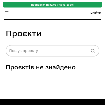
Вебпортал працює у бета-версії
Увійти
Індекс регіонів
Проєкти
Індекс громад
Цифровий путівник
Пошук проєкту
База знань
Проєктів не знайдено
Новини