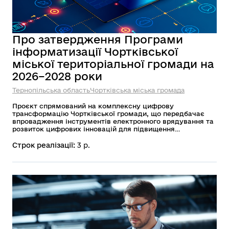
Про затвердження Програми
інформатизації Чортківської
міської територіальної громади на
2026–2028 роки
Тернопільська область
Чортківська міська громада
Проєкт спрямований на комплексну цифрову
трансформацію Чортківської громади, що передбачає
впровадження інструментів електронного врядування та
розвиток цифрових інновацій для підвищення
ефективності управління. Його ключові цілі охоплюють
модернізацію технічного забезпечення органів
Строк реалізації:
3 р.
самоврядування, вдосконалення інформаційних систем,
підвищення цифрової грамотності мешканців та
забезпечення зручного доступу до сучасних публічних
послуг, що в результаті зробить взаємодію між владою і
громадою прозорішою, швидшою та доступнішою.