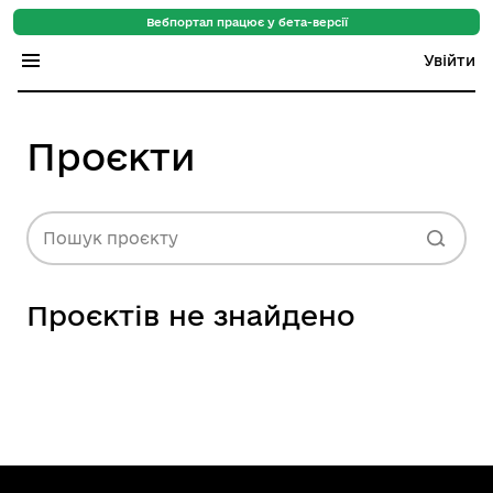
Вебпортал працює у бета-версії
Увійти
Індекс регіонів
Проєкти
Індекс громад
Цифровий путівник
Пошук проєкту
База знань
Проєктів не знайдено
Новини