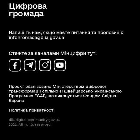
Цифрова
громада
Напишіть нам, якщо маєте питання та пропозиції:
infohromada@diia.gov.ua
Стежте за каналами Мінцифри тут:
Проєкт реалізовано Міністерством цифрової
трансформації спільно зі швейцарсько-українською
Програмою EGAP, що виконується Фондом Східна
Європа
Політика приватності
diia.digital-community.gov.ua
Доступність
Пошук
2022. All rights reserved