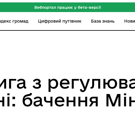
Вебпортал працює у бета-версії
ндекс громад
Цифровий путівник
База знань
Нов
ига з регулюв
ні: бачення М