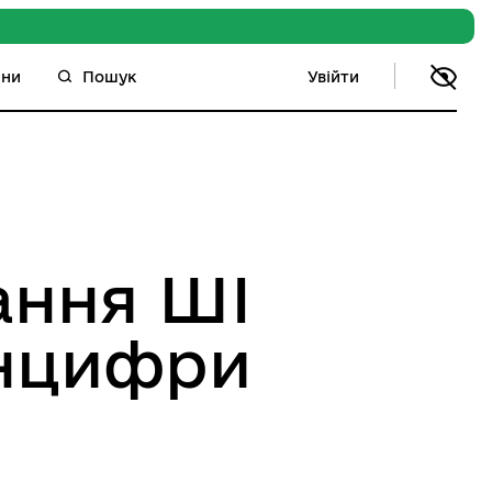
Увійти
ини
Пошук
ання ШІ
інцифри