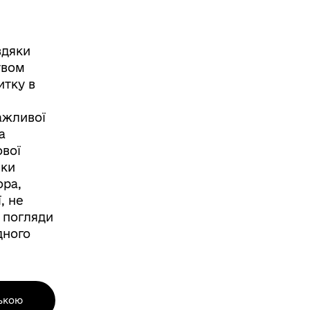
вдяки
твом
итку в
ажливої
а
вої
мки
ора,
, не
 погляди
дного
ькою