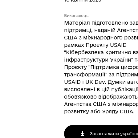
Виконавець
Матеріал підготовлено за
підтримці, наданій Агентс
США з міжнародного розв
рамках Проєкту USAID
"Кібербезпека критично в
інфраструктури України" т
Проєкту "Підтримка цифро
трансформації" за підтри
USAID і UK Dev. Думки авт
висловлені в цій публікації
обов'язково відображають
Агентства США з міжнаро
розвитку або Уряду США.
Завантажити українс