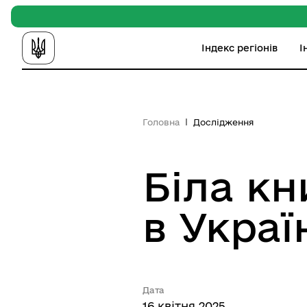
Індекс регіонів
І
Головна
Дослідження
Біла кн
в Украї
Дата
16 квітня 2025