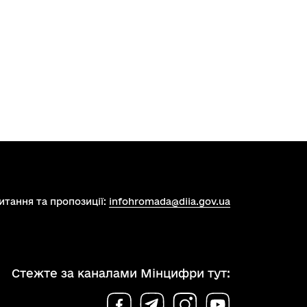
итання та пропозиції:
infohromada@diia.gov.ua
Стежте за каналами Мінцифри тут: