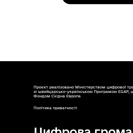
Проєкт реалізовано Міністерством цифрової тр
зі швейцарсько-українською Програмою EGAP, 
Фондом Східна Європа
Політика приватності
Цифрова грома