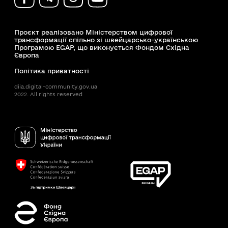
Проєкт реалізовано Міністерством цифрової
трансформації спільно зі швейцарсько-українською
Програмою EGAP, що виконується Фондом Східна
Європа
Політика приватності
diia.digital-community.gov.ua
2022. All rights reserved
Доступність
Пошук