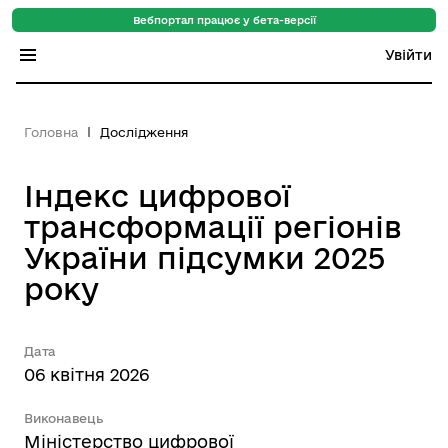
Вебпортал працює у бета-версії
Увійти
Індекс регіонів
Головна
Дослідження
Індекс громад
Індекс цифрової
Цифровий путівник
трансформації регіонів
База знань
України підсумки 2025
року
Новини
Дата
06 квітня 2026
Виконавець
Міністерство цифрової