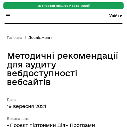
Вебпортал працює у бета-версії
Увійти
Індекс регіонів
Головна
Дослідження
Індекс громад
Методичні рекомендації
Цифровий путівник
для аудиту
База знань
вебдоступності
вебсайтів
Новини
Дата
19 вересня 2024
Виконавець
«Проєкт підтримки Дія» Програми