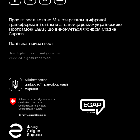
Проєкт реалізовано Міністерством цифрової
трансформації спільно зі швейцарсько-українською
Програмою EGAP, що виконується Фондом Східна
Європа
Політика приватності
diia.digital-community.gov.ua
2022. All rights reserved
Доступність
Пошук