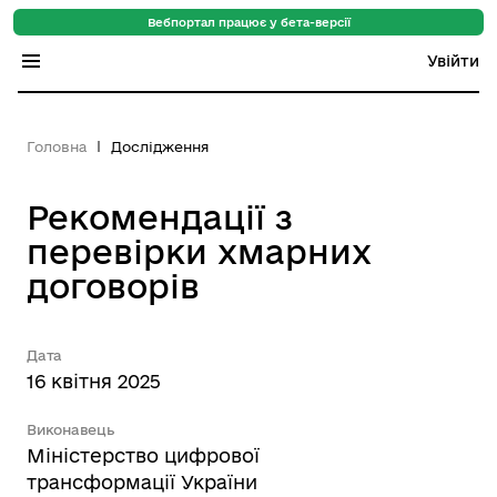
Вебпортал працює у бета-версії
Увійти
Індекс регіонів
Головна
Дослідження
Індекс громад
Рекомендації з
Цифровий путівник
перевірки хмарних
База знань
договорів
Новини
Дата
16 квітня 2025
Виконавець
Міністерство цифрової
трансформації України