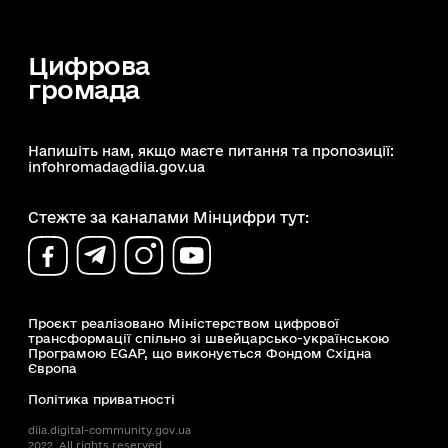
Цифрова
громада
Напишіть нам, якщо маєте питання та пропозиції:
infohromada@diia.gov.ua
Стежте за каналами Мінцифри тут:
Проєкт реалізовано Міністерством цифрової
трансформації спільно зі швейцарсько-українською
Програмою EGAP, що виконується Фондом Східна
Європа
Політика приватності
diia.digital-community.gov.ua
2022. All rights reserved