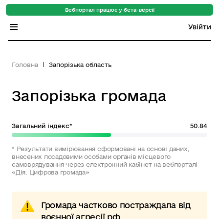
Вебпортал працює у бета-версії
Увійти
Індекс регіонів
Головна
Запорізька область
Індекс громад
Запорізька громада
Цифровий путівник
База знань
Загальний індекс*
50.84
Новини
* Результати вимірювання сформовані на основі даних,
внесених посадовими особами органів місцевого
самоврядування через електронний кабінет на вебпорталі
«Дія. Цифрова громада»
Громада частково постраждала від
воєнної агресії рф